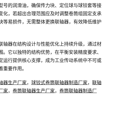
型号的润滑油，确保传力块、定位球与球铰套等接
变化，若超出合理范围应及时调整卷筒组固定支承
块等易损件，无需整体更换联轴器，有效降低维护
联轴器在结构设计与性能优化上持续升级，通过材
围。它以独特的结构优势，在平衡安装精度要求、
定运行提供核心支撑，成为工业传动系统中不可或
着重要作用。
轴器生产厂家
，
球铰式卷筒联轴器制造厂家
，
联轴
厂家
，
卷筒联轴器生产厂家
，
卷筒联轴器制造厂