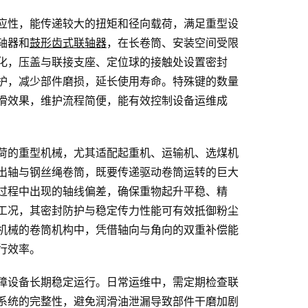
应性，能传递较大的扭矩和径向载荷，满足重型设
轴器和
鼓形齿式联轴器
，在长卷筒、安装空间受限
化，压盖与联接支座、定位球的接触处设置密封
护，减少部件磨损，延长使用寿命。特殊键的数量
滑效果，维护流程简便，能有效控制设备运维成
荷的重型机械，尤其适配起重机、运输机、选煤机
出轴与钢丝绳卷筒，既要传递驱动卷筒运转的巨大
过程中出现的轴线偏差，确保重物起升平稳、精
工况，其密封防护与稳定传力性能可有效抵御粉尘
机械的卷筒机构中，凭借轴向与角向的双重补偿能
行效率。
障设备长期稳定运行。日常运维中，需定期检查联
系统的完整性，避免润滑油泄漏导致部件干磨加剧