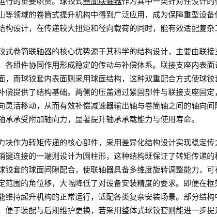
运行的重要职责。球铰式
卷筒联轴器
作为其中一类针对性设计的
山等领域的卷筒式提升机构中得到广泛应用，成为保障重型设备
结构设计，在传递较大扭矩和径向载荷的同时，能有效适配复杂
铰式卷筒联轴器的核心优势源于其科学的结构设计，主要由联接
，各组件协同作用形成稳定的传动与补偿体系。联接支座内表面
面，而球铰套内表面则采用球面结构，这种双重配合方式使球铰
补偿提供了结构基础。两侧的压盖通过紧固部件与联接支座固定
向灵活移动，从而有效补偿减速器输出轴与卷筒轴之间的轴向间
轴承承受附加轴向力，显著提升轴承承载能力与使用寿命。
力块作为转矩传递的核心部件，采用差异化结构设计实现稳定传
销键连接的一端则设计为圆柱形，这种结构既保证了转矩传递的
球铰套的球面间隙配合，使联轴器具备多维度旋转调整能力，可
定范围的角位移，大幅降低了对设备安装精度的要求。即便在框
能维持起升机构的正常运行，适配各类复杂安装场景。部分结构
，便于装配与后期维护更换，若采用整体式球铰套则能进一步提