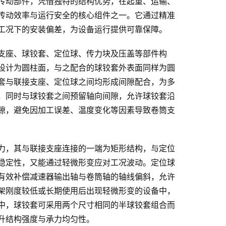
传动部件，凭借独特的结构优势，在起重、运输、
传动效率与运行安全的核心组件之一。它通过精准
工况下的安装偏差，为设备运行提供可靠保障。
支座、球铰套、定位球、传力块及压盖等部件构
设计为圆柱面，与之配合的球铰套外表面同样为圆
套与联接支座、定位球之间均形成间隙配合，为多
，同时与球铰套之间预留轴向间隙，允许球铰套沿
隙，避免因加工误差、温度变化等因素导致卷筒支
力，其与联接支座连接的一端为矩形结构，与定位
稳定性，又能通过轻微形变应对工况波动。定位球
有效补偿减速器输出轴与卷筒轴的轴线偏斜，允许
架刚度较低或长期使用后出现轻微形变的设备中，
中，球铰套可采用两个尺寸相同的半球铰套组合而
升结构强度与承力均匀性。