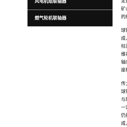
定
风电机组联轴器
矿
的
燃气轮机联轴器
球
成
柱
维
轴
座
传
球
与
一
仍
成