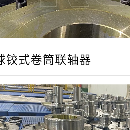
球铰式卷筒联轴器