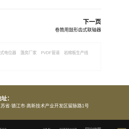
下一页
卷筒用鼓形齿式联轴器
式电位器
篷房厂家
PVDF管道
岩棉板生产线
地址：
江苏省·镇江市·高新技术产业开发区留脉路1号