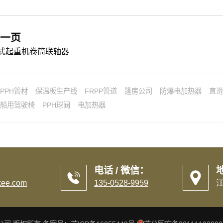
一页
式起重机卷筒联轴器
PPH管材
保温板生产线
FRPP管道
篷房公司
防爆电加热器
直滑
船用驾驶椅
PPH球阀
电加热器
电话 / 微信：
ee.com
135-0528-9959