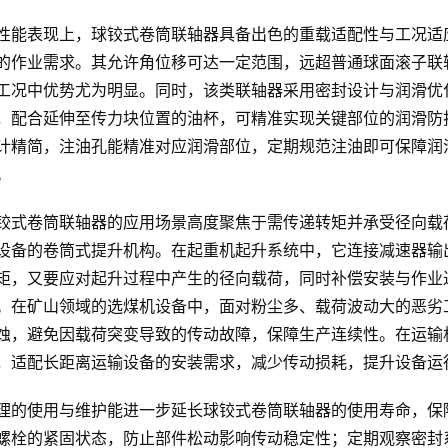
性能表现上，球铰式卷筒联轴器具备出色的重载适配性与工况适
的作业需求。其允许角位移可达一定范围，远超普通球面滚子联
工况中优势尤为明显。同时，该类联轴器采用密封设计与润滑优
，配合延伸至传力块位置的油杯，可精准实现关键部位的润滑防
计精简，注油孔能精准对应润滑部位，定期规范注油即可保障润
。
铰式卷筒联轴器的应用场景高度聚焦于需传递转矩并承受径向载
设备的卷筒式提升机构。在起重机起升系统中，它连接减速器输
矩，又要应对起升过程中产生的径向载荷，同时补偿安装与作业
。在矿山领域的选煤机设备中，面对粉尘多、载荷波动大的恶劣
蚀，避免因载荷突变导致的传动故障，保障生产连续性。在运输
，适配长距离运输设备的安装需求，减少传动损耗，提升设备运
理的使用与维护能进一步延长球铰式卷筒联轴器的使用寿命，保
螺栓的紧固状态，防止部件松动影响传动稳定性；定期观察密封