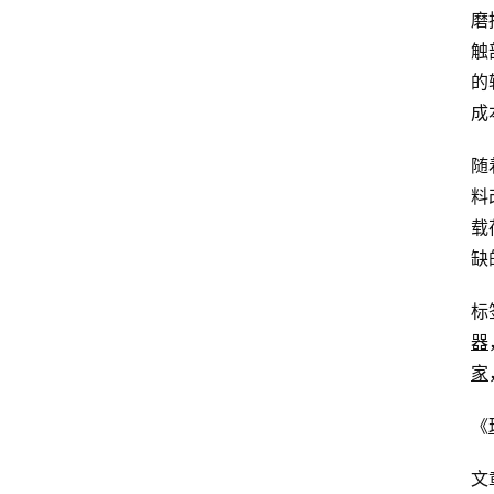
磨
触
的
成
随
料
载
缺
标
器
家
《
文