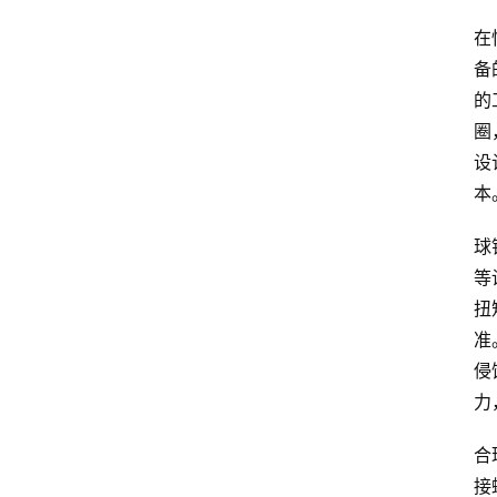
在
备
的
圈
设
本
球
等
扭
准
侵
力
合
接