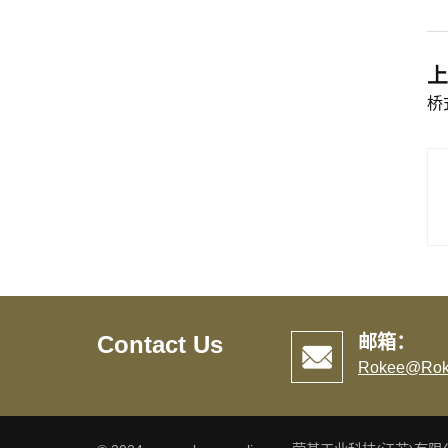
上
桥
Contact Us
邮箱：
Rokee@Rok