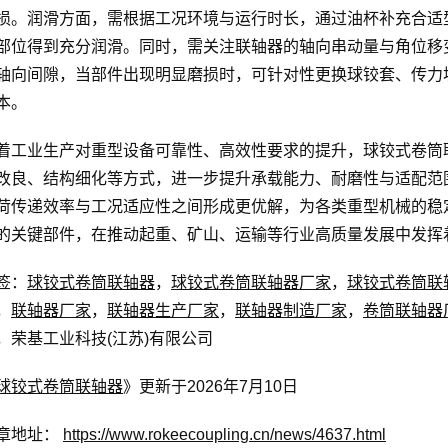
损。润滑方面，需根据工况环境与运行时长，通过油杯补充合适
部位得到充分润滑。同时，需关注联轴器的轴向串动量与角位移
轴向间隙，当部件出现明显磨损时，可针对性更换球铰套、传力
本。
着工业生产对重型设备可靠性、高效性要求的提升，球铰式卷筒
改良、结构细化等方式，进一步提升承载能力、耐磨性与适配范
荷传递效率与工况适应性之间形成更优解，为各类重型机械的稳
的关键部件，在推动起重、矿山、运输等行业高质量发展中发挥
签：
球铰式卷筒联轴器
，
球铰式卷筒联轴器厂家
，
球铰式卷筒联
，
联轴器厂家
，
联轴器生产厂家
，
联轴器制造厂家
，
卷筒联轴器
，荣基工业科技(江苏)有限公司
球铰式卷筒联轴器
》更新于2026年7月10日
章地址：
https://www.rokeecoupling.cn/news/4637.html