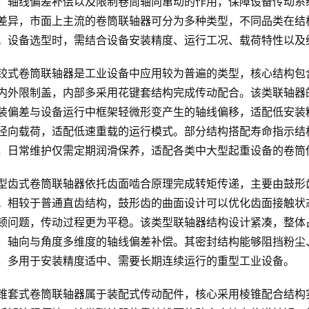
、轴线偏差补偿以及限制卷筒轴向窜动的作用，保障设备传动系
差异，市面上主流的卷筒联轴器可分为多种类型，不同品类在结
。设备选型时，需结合设备安装精度、运行工况、载荷特性以及
铰式卷筒联轴器是工业设备中应用较为普遍的类型，核心结构包
内外限制盖，内部多采用花键套结构完成传动配合。该类联轴器
装偏差与设备运行中框架轻微形变产生的轴线偏移，适配低安装
径向载荷，适配低速重载的运行模式。部分结构搭配寿命指示结
，日常维护仅需定期润滑保养，适配各类中大型起重设备的卷筒
型齿式卷筒联轴器依托齿面啮合原理完成转矩传递，主要由鼓形
。相较于普通直齿结构，鼓形齿的曲面设计可以优化齿面接触状
顿问题，传动过程更为平稳。该类型联轴器结构设计紧凑，整体
、轴向与角度多维度的轴线偏差补偿。其密封结构能够阻挡粉尘
，多用于安装精度适中、需要长期连续运行的重型工业设备。
锥套式卷筒联轴器属于装配式传动配件，核心采用棱锥配合结构