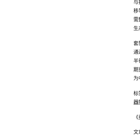
与
移
需
生
套
通
半
期
为
标
器
《
文