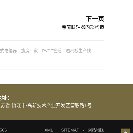
下一页
卷筒联轴器内部构造
式电位器
篷房厂家
PVDF管道
岩棉板生产线
地址：
江苏省·镇江市·高新技术产业开发区留脉路1号
566
XML
SITEMAP
网站地图
·
·