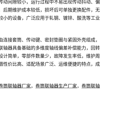
传动间隙较小，运行过程中不易出现传动抖动、偏
，后期维护成本较低，损坏后可单独更换配件，无
较小的设备，广泛应用于轧钢、镀锌、酸洗等工业
由连接套筒、传动键、密封垫圈与紧固外壳组成，
联轴器具备基础的多维度轴线偏差补偿能力，回转
设计简单，零部件数量少，故障发生率低，维护周
借性价比高、适配场景广泛、运维便捷的特点，成
卷筒联轴器厂家
，
卷筒联轴器生产厂家
，
卷筒联轴