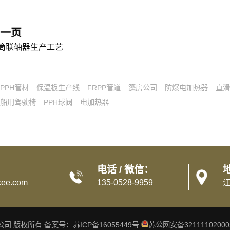
一页
筒联轴器生产工艺
PPH管材
保温板生产线
FRPP管道
篷房公司
防爆电加热器
直滑
船用驾驶椅
PPH球阀
电加热器
电话 / 微信：
ee.com
135-0528-9959
)有限公司 版权所有 备案号：
苏ICP备16055449号
苏公网安备32111102000