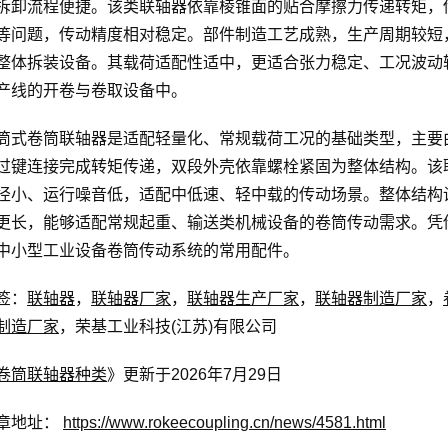
拆卸流程便捷。该类联轴器依靠棱锥面的贴合摩擦力传递转矩，
等问题，传动精度相对稳定。部件制造工艺成熟，生产周期较短
整体拆装设备。其载荷适配性适中，更适合张力稳定、工况波动
产线的开卷与卷取设备中。
筒式卷筒联轴器是适配轻量化、常规载荷工况的基础类型，主要
过键连接完成转矩传递，双段外壳依靠螺栓紧固为整体结构。该
径小、运行噪音低，适配中低速、轻中载的传动场景。整体结构
更长，能够适配常规起重、输送类机械设备的卷筒传动需求。凭
中小型工业设备卷筒传动系统的常用配件。
签：
联轴器
，
联轴器厂家
，
联轴器生产厂家
，
联轴器制造厂家
，
制造厂家
，荣基工业科技(江苏)有限公司
卷筒联轴器种类
》更新于2026年7月29日
章地址：
https://www.rokeecoupling.cn/news/4581.html