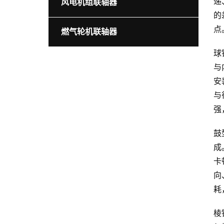
递
风电机组联轴器
的
点
燃气轮机联轴器
球
与
安
与
强
鼓
成
卡
向
耗
棱