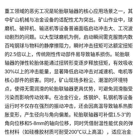
重工领域的恶劣工况是轮胎联轴器的核心应用场景之一，其
中矿山机械与冶金设备的适配性尤为突出。矿山作业中，球
磨机、破碎机、输送机等设备普遍面临启动冲击大、工况波
动剧烈的问题。以大型球磨机为例，启动瞬间需克服筒内数
百吨钢球与物料的静摩擦阻力，瞬时冲击扭矩可达额定扭矩
的2.5倍以上，传统刚性传动部件易导致轴系损伤。轮胎联
轴器的弹性轮胎体能通过扭转形变逐步释放扭矩，有效吸收
30%以上的冲击能量，显著降低启动冲击对减速机、电机等
核心部件的损害。同时，矿山现场多粉尘、潮湿的环境特
点，使得无需润滑的轮胎联轴器更具优势，可避免润滑脂受
污染而影响传动效率。在冶金行业，炼钢炉、轧钢机等设备
运行时不仅存在强烈的振动冲击，还会因高温导致轴系热膨
胀变形，产生径向与角向偏差。轮胎联轴器可补偿1.5-3°的
角向位移和5-8mm的轴向位移，同时凭借耐温性能优良的弹
性材料（如硅橡胶材质可耐受200℃以上高温），适应冶金