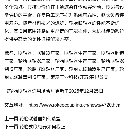
多个领域。其核心价值在于通过柔性传动实现动力传递与设
备保护的平衡，在复杂工况下提升系统可靠性、延长设备使
用寿命。随着材料技术的进步，轮胎联轴器的性能不断优
化，其适用范围还将向更严苛的工况延伸，为机械传动系统
提供更高效的柔性连接解决方案。
标签：
联轴器
，
联轴器厂家
，
联轴器生产厂家
，
联轴器制造
厂家
，
轮胎联轴器厂家
，
轮胎联轴器生产厂家
，
轮胎联轴器
制造厂家
，
轮胎式联轴器厂家
，
轮胎式联轴器生产厂家
，
轮
胎式联轴器制造厂家
，荣基工业科技(江苏)有限公司
《
轮胎联轴器适用场合
》更新于2025年12月25日
文章地址：
https://www.rokeecoupling.cn/news/4720.html
上一页
轮胎联轴器如何选型
下一页
轮胎式联轴器如何找正