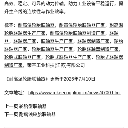
高效、稳定、可靠的动力传输，助力工业设备平稳运行，提
升生产线的连续性与作业效率。
标签：
耐高温轮胎联轴器
，
耐高温轮胎联轴器厂家
，
耐高温
轮胎联轴器生产厂家
，
耐高温轮胎联轴器制造厂家
，
联轴
器
，
联轴器厂家
，
联轴器生产厂家
，
联轴器制造厂家
，
轮胎
联轴器厂家
，
轮胎联轴器生产厂家
，
轮胎联轴器制造厂家
，
轮胎式联轴器厂家
，
轮胎式联轴器生产厂家
，
轮胎式联轴器
制造厂家
，荣基工业科技(江苏)有限公司
《
耐高温轮胎联轴器
》更新于2026年7月10日
文章地址：
https://www.rokeecoupling.cn/news/4700.html
上一页
轮胎型联轴器
下一页
耐腐蚀轮胎联轴器