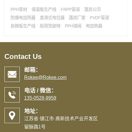
PPH管材
保温板生产线
FRPP管道
篷房公司
防爆电加热器
直滑式电位器
篷房厂家
PVDF管道
岩棉板生产线
船用驾驶椅
PPH球阀
电加热器
Contact Us
邮箱：
Rokee@Rokee.com
电话 / 微信：
135-0528-9959
地址：
江苏省·镇江市·高新技术产业开发区
留脉路1号