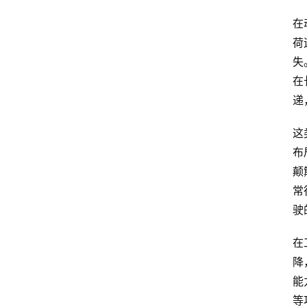
在
荷
失
在
递
这
布
颠
常
驶
在
降
能
等