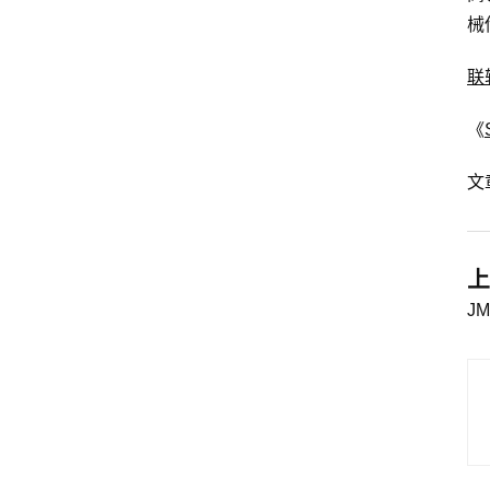
械
联
《
文
上
J