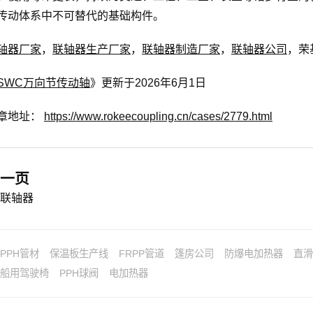
传动体系中不可替代的基础构件。
轴器厂家
，
联轴器生产厂家
，
联轴器制造厂家
，
联轴器公司
，荣
SWC万向节传动轴
》更新于2026年6月1日
章地址：
https://www.rokeecoupling.cn/cases/2779.html
一页
M联轴器
PPH管材
保温板生产线
FRPP管道
篷房公司
防爆电加热器
直滑
船用驾驶椅
PPH球阀
电加热器