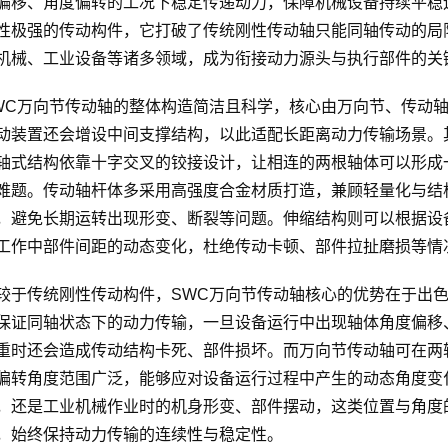
偏移、角度偏转的工况下稳定传递动力，保障机械设备持续平稳
性极强的传动构件，它打破了传统刚性传动轴只能同轴传动的局
机械、工业设备等诸多领域，成为衔接动力源头与执行部件的关
WC万向节传动轴的整体构造简洁且科学，核心由万向节、传动
动装置还会增设中间支撑结构，以此适配长距离动力传输场景。
轴式结构依靠十字交叉的铰接设计，让相连的两根轴体可以形成
难题。传动轴杆体多采用高强度合金材质打造，兼顾轻量化与结
，避免长期运转出现形变、断裂等问题。伸缩结构则可以根据设
工作中部件间距的动态变化，杜绝传动卡顿、部件拉扯磨损等情
较于传统刚性传动构件，SWC万向节传动轴核心的优势在于出
保证同轴状态下的动力传输，一旦设备运行中出现轴体角度偏移
重时还会造成传动结构卡死、部件损坏。而万向节传动轴可在两
偏转角度范围广泛，能够应对设备运行过程中产生的动态角度变
，还是工业机械作业时的机身形变、部件摆动，这类位置与角度
，始终保持动力传输的连续性与稳定性。