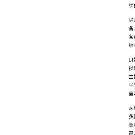
续
除
备
各
统
良
损
生
尘
需
从
多
随
高