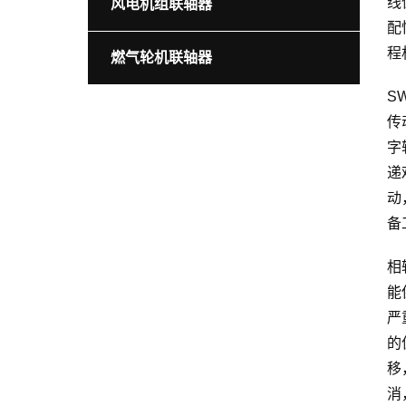
线
风电机组联轴器
配
程
燃气轮机联轴器
S
传
字
递
动
备
相
能
严
的
移
消