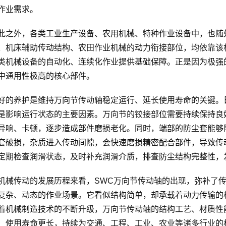
作业需求。
此之外，各类工业生产设备、农用机械、特种作业设备中，也随
、机床辅助传动结构、农田作业机械的动力衔接部位，均依靠该
类机械设备的自动化、连续化作业提供基础保障。正是因为极强
中通用性极高的核心部件。
好的养护是维持万向节传动轴稳定运行、延长使用寿命的关键。
是影响运行状态的主要因素。万向节的铰接部位需要持续保持良
异响、卡顿，逐步造成部件磨损老化。同时，端部的防尘套能够
套破损，杂质进入传动间隙，会快速磨损精密配合部件，导致传
定期检查润滑状态，及时补充润滑介质，排查防尘结构完整性，
机械传动的发展历程来看，SWC万向节传动轴的出现，弥补了
复杂、动态的作业场景。它看似结构简单，却承载着动力传输的
着机械制造技术的不断升级，万向节传动轴的结构工艺、材质性
、使用寿命更长，持续为交通、工程、工业、农业等诸多行业的