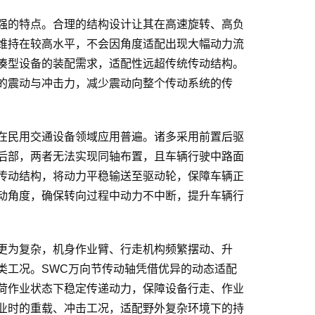
强的特点。合理的结构设计让其在高速旋转、高负
维持在较高水平，不会因角度适配出现大幅动力流
凑型设备的装配需求，适配性远超传统传动结构。
的震动与冲击力，减少震动向整个传动系统的传
在民用交通设备领域应用普遍。诸多采用前置后驱
后部，两者无法实现同轴布置，且车辆行驶中路面
传动结构，将动力平稳输送至驱动轮，保障车辆正
动角度，确保转向过程中动力不中断，提升车辆行
更为复杂，机身作业臂、行走机构频繁摆动、升
类工况。SWC万向节传动轴凭借优异的动态适配
荷作业状态下稳定传递动力，保障设备行走、作业
业时的重载、冲击工况，适配野外复杂环境下的持