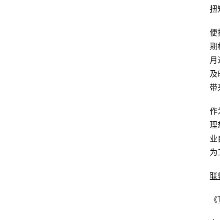
扭
便
期
月
及
带
作
理
业
为
联
《