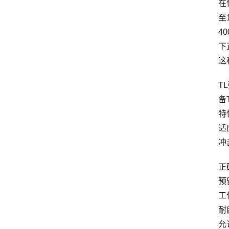
在
至
4
下
这
T
备
特
适
冲
正
预
工
耐
允