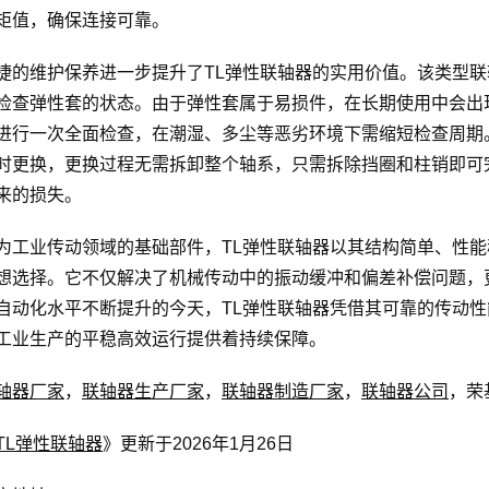
矩值，确保连接可靠。
捷的维护保养进一步提升了TL弹性联轴器的实用价值。该类型
检查弹性套的状态。由于弹性套属于易损件，在长期使用中会出
进行一次全面检查，在潮湿、多尘等恶劣环境下需缩短检查周期
时更换，更换过程无需拆卸整个轴系，只需拆除挡圈和柱销即可
来的损失。
为工业传动领域的基础部件，TL弹性联轴器以其结构简单、性
想选择。它不仅解决了机械传动中的振动缓冲和偏差补偿问题，
自动化水平不断提升的今天，TL弹性联轴器凭借其可靠的传动
工业生产的平稳高效运行提供着持续保障。
轴器厂家
，
联轴器生产厂家
，
联轴器制造厂家
，
联轴器公司
，荣
TL弹性联轴器
》更新于2026年1月26日