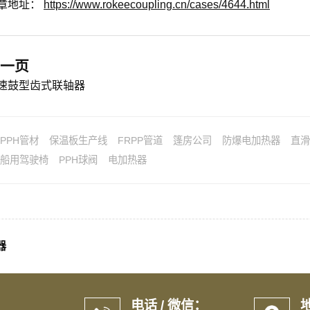
章地址：
https://www.rokeecoupling.cn/cases/4644.html
一页
速鼓型齿式联轴器
PPH管材
保温板生产线
FRPP管道
篷房公司
防爆电加热器
直滑
船用驾驶椅
PPH球阀
电加热器
器
电话 / 微信：