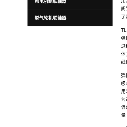
用
风电机组联轴器
阀
了
燃气轮机联轴器
T
弹
过
体
线
弹
吸
用
为
偏
量