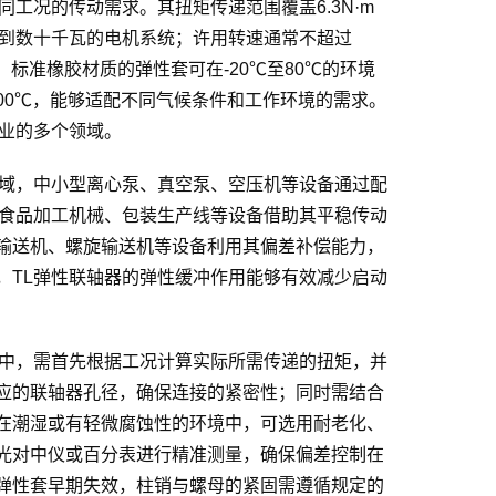
工况的传动需求。其扭矩传递范围覆盖6.3N·m
数千瓦到数十千瓦的电机系统；许用转速通常不超过
，标准橡胶材质的弹性套可在-20℃至80℃的环境
100℃，能够适配不同气候条件和工作环境的需求。
工业的多个领域。
领域，中小型离心泵、真空泵、空压机等设备通过配
，食品加工机械、包装生产线等设备借助其平稳传动
输送机、螺旋输送机等设备利用其偏差补偿能力，
，TL弹性联轴器的弹性缓冲作用能够有效减少启动
程中，需首先根据工况计算实际所需传递的扭矩，并
应的联轴器孔径，确保连接的紧密性；同时需结合
在潮湿或有轻微腐蚀性的环境中，可选用耐老化、
光对中仪或百分表进行精准测量，确保偏差控制在
弹性套早期失效，柱销与螺母的紧固需遵循规定的