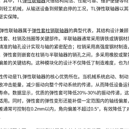
。其中，TL
弹性联轴器
凭借结构简洁、性能可靠、维护便捷等特
到轻工机械，从输送设备到频繁启停的工况，TL弹性联轴器以
坚实保障。
L弹性联轴器属于
弹性套柱销联轴器
的典型代表，其结构设计兼顾
性套、柱销及挡圈等关键部件。半联轴器通常采用铸铁或铸钢材
精准的轴孔设计实现与轴的紧密配合；柱销采用高强度钢材制造
；弹性套则嵌套在柱销与半联轴器的销孔之间，多采用橡胶或聚
偏差的关键结构。这种模块化的设计不仅降低了制造难度，也为
性传动是TL弹性联轴器的核心优势所在。当机械系统启动、制
收冲击能量，减少振动向整个传动系统的传递，从而降低设备运
寿命。数据显示，优质的弹性套可降低20%-30%的振动传递
适用。同时，弹性套的弹性变形还能补偿一定范围内的轴线偏差
差通常可控制在0.2mm以内，角向偏差不超过0.5°，有效降
。