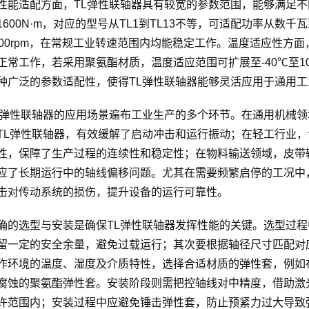
性能适配方面，TL弹性联轴器具有较宽的参数范围，能够满足不同
1600N·m，对应的型号从TL1到TL13不等，可适配功率从
000rpm，在常规工业转速范围内均能稳定工作。温度适应性方面
正常工作，若采用聚氨酯材质，温度适应范围可扩展至-40℃至
种广泛的参数适配性，使得TL弹性联轴器能够灵活应用于通用
L弹性联轴器的应用场景遍布工业生产的多个环节。在通用机械
TL弹性联轴器，有效缓解了启动冲击和运行振动；在轻工行业
性，保障了生产过程的连续性和稳定性；在物料输送领域，皮带
应了长期运行中的轴线偏移问题。尤其在需要频繁启停的工况中
击对传动系统的损伤，提升设备的运行可靠性。
确的选型与安装是确保TL弹性联轴器发挥性能的关键。选型过
留一定的安全余量，避免过载运行；其次要根据轴径尺寸匹配对
作环境的温度、湿度及介质特性，选择合适材质的弹性套，例如
腐蚀的聚氨酯弹性套。安装阶段则需把控轴线对中精度，借助激
许范围内；安装过程中应避免锤击弹性套，防止预紧力过大导致