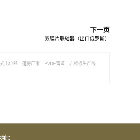
下一页
双膜片联轴器（出口俄罗斯）
式电位器
篷房厂家
PVDF管道
岩棉板生产线
地址：