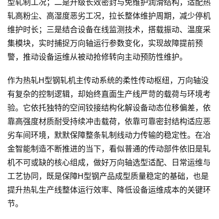
型轧制工况；二是升级长效密封与免维护润滑结构，适配热
轧高粉尘、高湿度恶劣工况，拉长整体维护周期，减少停机
维护时长；三是结合设备在线监测技术，搭载振动、温度采
集模块，实时捕捉万向轴运行参数变化，实现故障提前预
警，推动设备运维从被动抢修转向主动预防性维护。
作为热轧H型钢轧机主传动系统的柔性传动枢纽，万向轴没
有复杂的控制逻辑，却始终直面生产线严苛的载荷与环境考
验。它依托独特的空间铰接结构化解设备动态位移偏差，依
靠高强度材质耐受持续冲击载荷，依靠可靠密封结构适应恶
劣车间环境，默默保障整条轧制线动力传输的稳定性。在冶
金智能制造不断推进的当下，看似普通的传动部件依旧是轧
机不可或缺的核心组成，做好万向轴选型适配、日常运维与
工艺协同，既是保障H型钢产品成型质量稳定的基础，也是
提升热轧生产线整体运行效率、降低设备运维成本的关键环
节。