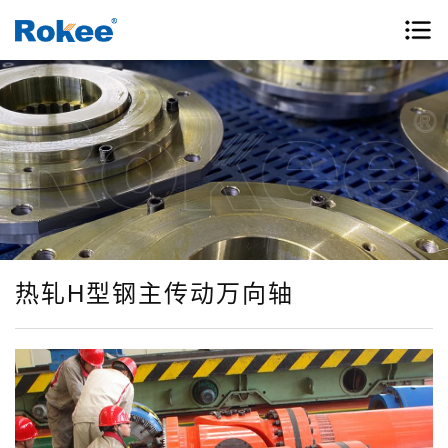
热轧H型钢主传动万向轴