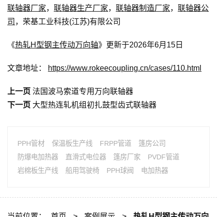
联轴器厂家
，
联轴器生产厂家
，
联轴器制造厂家
，
联轴器公
司
，荣基工业科技(江苏)有限公司
《
热轧H型钢主传动万向轴
》更新于2026年6月15日
文章地址：
https://www.rokeecoupling.cn/cases/110.html
上一页
法国波马索道专用万向联轴器
下一页
大型热连轧机组初扎鼓型齿式联轴器
PPH管材
保温板生产线
FRPP管道
篷房公司
防爆电加热器
直滑式电位器
篷房厂家
PVDF管道
岩棉板生产线
船用驾驶椅
PPH球阀
电加热器
当前位置：
首页
>
案例展示
>
热轧H型钢主传动万向