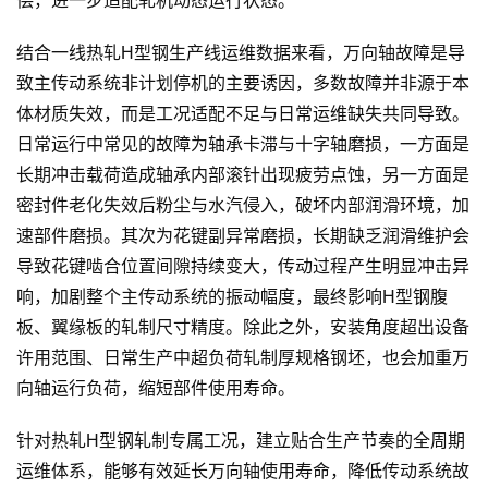
偿，进一步适配轧机动态运行状态。
结合一线热轧H型钢生产线运维数据来看，万向轴故障是导
致主传动系统非计划停机的主要诱因，多数故障并非源于本
体材质失效，而是工况适配不足与日常运维缺失共同导致。
日常运行中常见的故障为轴承卡滞与十字轴磨损，一方面是
长期冲击载荷造成轴承内部滚针出现疲劳点蚀，另一方面是
密封件老化失效后粉尘与水汽侵入，破坏内部润滑环境，加
速部件磨损。其次为花键副异常磨损，长期缺乏润滑维护会
导致花键啮合位置间隙持续变大，传动过程产生明显冲击异
响，加剧整个主传动系统的振动幅度，最终影响H型钢腹
板、翼缘板的轧制尺寸精度。除此之外，安装角度超出设备
许用范围、日常生产中超负荷轧制厚规格钢坯，也会加重万
向轴运行负荷，缩短部件使用寿命。
针对热轧H型钢轧制专属工况，建立贴合生产节奏的全周期
运维体系，能够有效延长万向轴使用寿命，降低传动系统故