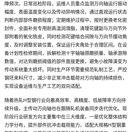
障频次。日常巡检阶段，运维人员重点监测万向轴运行振动
幅度、表面温度变化以及传动异响情况，通过直观运行状态
判断内部部件磨损程度；定期维护过程中，按时更换老化密
封件，全面补充专用耐高温润滑脂，清理花键副与万向节外
部附着的氧化铁皮，同时检测花键啮合间隙与万向节摆动角
度，及时调整安装位置，保证运行夹角处于合理区间。在设
备计划性检修期间，拆解检测十字轴轴颈磨损量、轴承游隙
数值，对达到磨损阈值的部件直接更换，避免小故障演变为
传动系统重大损坏。同时生产环节需要规范轧制工艺，严控
钢坯来料尺寸，减少非正常冲击载荷对万向轴的持续损伤，
实现设备运维与生产工艺的双向适配。
随着热轧H型钢行业向着高效率、高精度、低故障率方向持
续升级，主传动万向轴也在跟随轧机装备同步迭代优化。现
阶段行业研发方向主要集中在三大维度，一是优化整体结构
力学分布，提升部件抗冲击载荷能力，适配大规格H型钢重