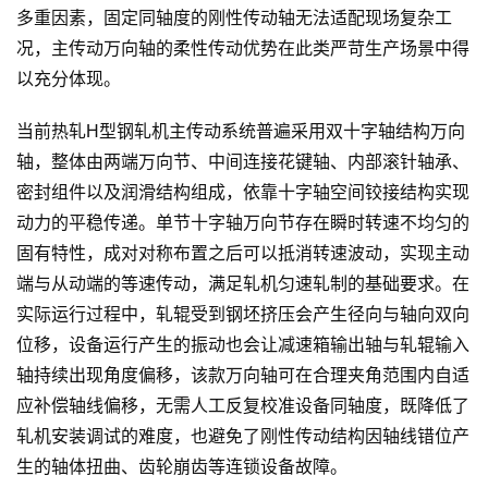
多重因素，固定同轴度的刚性传动轴无法适配现场复杂工
况，主传动万向轴的柔性传动优势在此类严苛生产场景中得
以充分体现。
当前热轧H型钢轧机主传动系统普遍采用双十字轴结构万向
轴，整体由两端万向节、中间连接花键轴、内部滚针轴承、
密封组件以及润滑结构组成，依靠十字轴空间铰接结构实现
动力的平稳传递。单节十字轴万向节存在瞬时转速不均匀的
固有特性，成对对称布置之后可以抵消转速波动，实现主动
端与从动端的等速传动，满足轧机匀速轧制的基础要求。在
实际运行过程中，轧辊受到钢坯挤压会产生径向与轴向双向
位移，设备运行产生的振动也会让减速箱输出轴与轧辊输入
轴持续出现角度偏移，该款万向轴可在合理夹角范围内自适
应补偿轴线偏移，无需人工反复校准设备同轴度，既降低了
轧机安装调试的难度，也避免了刚性传动结构因轴线错位产
生的轴体扭曲、齿轮崩齿等连锁设备故障。