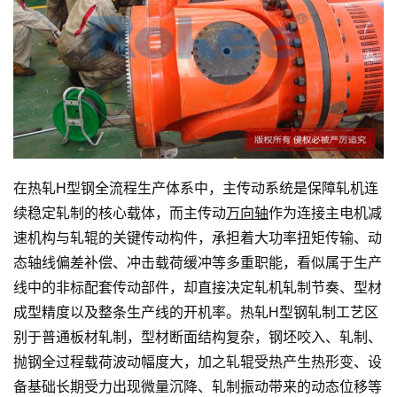
在热轧H型钢全流程生产体系中，主传动系统是保障轧机连
续稳定轧制的核心载体，而主传动
万向轴
作为连接主电机减
速机构与轧辊的关键传动构件，承担着大功率扭矩传输、动
态轴线偏差补偿、冲击载荷缓冲等多重职能，看似属于生产
线中的非标配套传动部件，却直接决定轧机轧制节奏、型材
成型精度以及整条生产线的开机率。热轧H型钢轧制工艺区
别于普通板材轧制，型材断面结构复杂，钢坯咬入、轧制、
抛钢全过程载荷波动幅度大，加之轧辊受热产生热形变、设
备基础长期受力出现微量沉降、轧制振动带来的动态位移等