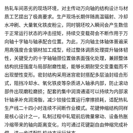
热轧车间恶劣的现场环境，对主传动万向轴的结构设计与材
质工艺提出了极高要求。生产现场长期伴随高温辐射、冷却
水冲刷、大量氧化铁皮粉尘，同时钢坯咬入瞬间会产生数倍
于正常运行状态的冲击扭矩，持续交变载荷会不断作用于万
向轴十字轴与轴承配合位置。为此，万向轴主体轴体普遍采
用高强度合金钢材加工成型，经过整体调质处理提升轴体韧
性，关键受力的十字轴轴颈位置做表面强化处理，兼顾整体
结构抗扭强度与局部耐磨性能，能够长期耐受交变重载而不
出现塑性变形。密封结构采用迷宫密封搭配多层油封组合形
式，阻挡冷却水、氧化铁皮等杂质进入轴承内部，防止滚动
部件出现磨粒磨损；配套的集中润滑通道可以持续为内部滚
针轴承补充润滑脂，减少铰接位置运行摩擦损耗，适配热轧
生产线二十四小时连续不间断作业模式。花键伸缩结构同样
是核心设计之一，轧制过程中轧辊前后微量窜动、设备热胀
冷缩带来的轴向距离变化，均可通过花键副自由伸缩完成补