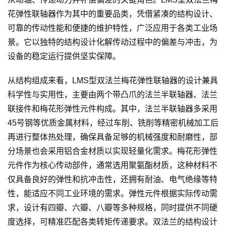
花
弹性联轴器
作为其中的重要品类，凭借紧凑的结构设计、
可靠的传动性能和便捷的维护特性，广泛应用于各类工业场
景。它以独特的结构设计化解传动过程中的偏差与冲击，为
设备的稳定运行提供坚实保障。
从结构组成来看，LMS型双法兰梅花弹性联轴器的设计兼具
科学性与实用性，主要由两个带凸爪的法兰半联轴器、法兰
联接件和梅花形弹性元件构成。其中，法兰半联轴器多采用
45号钢等优质金属材料，经过车削、铣削等精密机械加工后
再进行整体热处理，确保具备足够的机械强度和耐磨性，部
分场景也会采用铝合金材质以实现轻量化需求。梅花形弹性
元件作为核心传动部件，通常选用聚氨酯材质，这种材料不
仅具备良好的弹性和抗冲击性，还拥有耐油、电气绝缘等特
性，能适应不同工业环境的需求。弹性元件根据实际传动需
求，设计有四瓣、六瓣、八瓣等多种规格，同时提供不同硬
度选择，可精准匹配各类转矩传递要求。双法兰的结构设计