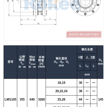
轴孔长度
公称
Max
许用
Y型
J、Z型
轴孔直径
转矩
转矩
D
转速
1
d
、d
、d
型号
1
2
z
T
T
[n]
mm
n
max
mm
L
L
L
r/min
1
N · m
N · m
mm
18,19
30
一
一
20,22,24
38
一
一
LMS105
355
640
5260
25,28
44
一
一
145