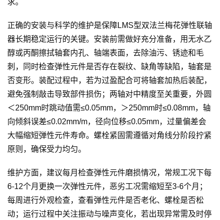
求。
正确的安装与科学的维护是保障LMS型双法兰梅花弹性联轴
器长期稳定运行的关键。安装前需做好充分准备，用无水乙
醇或丙酮擦拭轴套内孔、轴端表面，去除油污、锈迹和毛
刺，同时检查弹性元件是否存在裂纹、缺角等缺陷，轴套是
否变形。装配过程中，若为过盈配合可将轴套加热后装配，
避免强制敲击导致部件损伤；两轴对中精度至关重要，外圆
＜250mm时跳动值需≤0.05mm，＞250mm时≤0.08mm，轴
向倾斜误差≤0.02mm/m，径向位移≤0.05mm，过量偏差会
大幅缩短弹性元件寿命。螺栓紧固需遵循对角线分阶段拧紧
原则，确保受力均匀。
维护方面，建议每月检查弹性元件磨损情况，常规工况下每
6-12个月更换一次弹性元件，恶劣工况需缩短至3-6个月；
每周进行外观检查，查看弹性元件是否老化、螺栓是否松
动；运行过程中关注振动与噪声变化，若出现异常需及时停