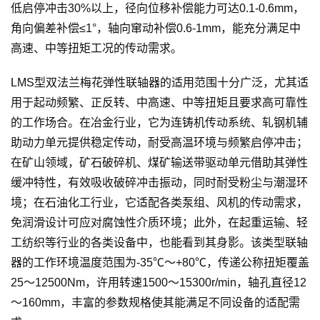
低启停冲击30%以上，径向位移补偿能力可达0.1-0.6mm，
角向偏差补偿≤1°，轴向窜动补偿0.6-1mm，能充分满足中
高速、中等扭矩工况的传动需求。
LMS型双法兰梅花弹性联轴器的适用范围十分广泛，尤其适
用于起动频繁、正反转、中高速、中等扭矩且要求高可靠性
的工作场合。在冶金行业，它为连铸机传动系统、轧钢机辅
助动力单元提供稳定传动，耐受高温环境与频繁启停冲击；
在矿山领域，矿石破碎机、煤矿输送带驱动单元借助其弹性
缓冲特性，有效吸收破碎冲击振动，同时耐受粉尘与潮湿环
境；在石油化工行业，它适配各类泵组、风机的传动需求，
免润滑设计可应对腐蚀性介质环境；此外，在起重运输、轻
工纺织等行业的各类设备中，也能看到其身影。该类型联轴
器的工作环境温度范围为-35℃～+80℃，传递公称扭矩覆盖
25～12500Nm，许用转速1500～15300r/min，轴孔直径12
～160mm，丰富的参数规格使其能满足不同设备的适配需