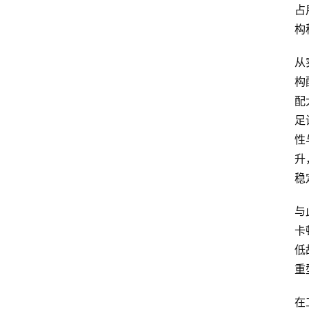
占
构
从
构
配
足
性
升
稳
与
卡
低
重
在