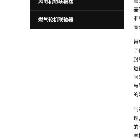
震
风电机组联轴器
基
准
燃气轮机联轴器
高
带
了
封
运
问
与
的
制
理
的
率