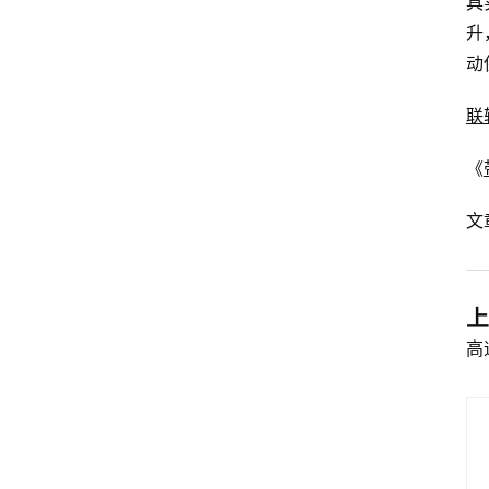
具
升
动
联
《
文
上
高