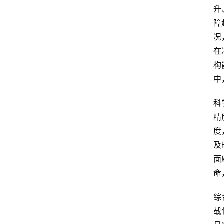
升
障
况
在
构
中
科
精
度
及
面
命
综
载