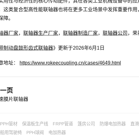
实用性与经济性的核心传动配件，其在各类工业机械设备中的应
，这类复合型高性能联轴器也将在更多工业场景中发挥重要作用
保障。
轴器厂家
，
联轴器生产厂家
，
联轴器制造厂家
，
联轴器公司
，荣
带制动盘鼓形齿式联轴器
》更新于2026年6月1日
章地址：
https://www.rokeecoupling.cn/cases/4649.html
一页
速膜片联轴器
PPH管材
保温板生产线
FRPP管道
篷房公司
防爆电加热器
直滑
船用驾驶椅
PPH球阀
电加热器