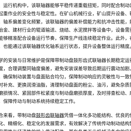
、运行机构中，该联轴器能够平稳传递重载扭矩，同时配合制动
起重作业的安全性与稳定性。在矿山机械行业，矿山提升设备、
，轴系偏差变化频繁，该联轴器的偏差补偿能力和抗冲击性能，
冶金、建材行业的辊道输送、烧结、水泥搅拌等设备中，设备需
能够精准配合设备运行节奏，保障生产线连续稳定作业。此外，
，也能通过该联轴器优化轴系运行状态，提升设备整体运行精度
学的安装与日常维护是保障带制动盘鼓形齿式联轴器长期稳定运
度，合理调整同轴度偏差，避免安装误差导致后期运行震动加剧
，确保制动装置与盘面贴合均匀，保障制动响应的灵敏性与一致
时补充、更换润滑油脂，清理制动盘面的粉尘、油污，避免杂质
磨损情况、紧固部件松紧度与制动盘磨损厚度，及时排查松动、
，保障传动与制动系统持续稳定工作。
合来看，带制动盘
鼓形齿联轴器
凭借一体化多功能结构、优良的
化、精细化、稳定化的发展需求，有效解决了传统传动制动结构