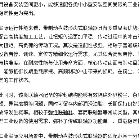
用设备安装空间更小，能够适配各类中小型安装空间受限的工业
稳定性更为突出。
实际运行性能来看，带制动盘鼓形齿式联轴器具备多重显著优势
配合高精度加工工艺，让扭矩传递更加平稳，传动过程中的冲击
大扭矩、高负荷的传动工况。其次是适配性极强，相较于普通联
设备启停、调速、定位等精细化运行需求，尤其适合高频启停、
与精准度。在耐磨性能与使用寿命方面，核心传动齿面与制动盘
，能够抵御长期重载摩擦、高频制动冲击带来的损耗，在粉尘、
定的工作状态。
此同时，该类联轴器配备的密封结构能够有效隔绝外界粉尘、杂
顿、异常磨损等问题，同时可留存内部润滑油脂，长期保持良好
故障发生概率。相较于
弹性联轴器
、套筒联轴器等常规类型，其
型工业设备的使用需求，弥补了传统联轴器功能单一、重载稳定
工业实际应用场景中，带制动盘鼓形齿式联轴器的适配范围十分