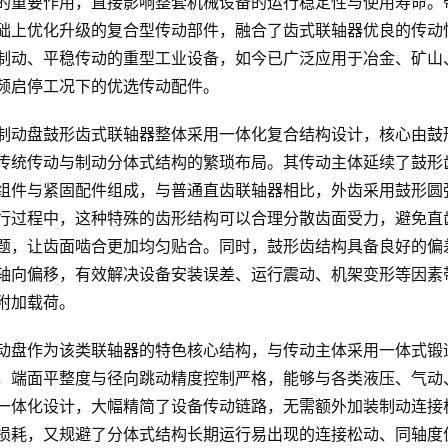
的重要作用，直接影响整套机械设备的运行稳定性与使用寿命。
础上优化升级的复合型传动部件，融合了齿式联轴器优良的传动
制动、平稳传动的重型工业设备，如今已广泛应用于冶金、矿山
频启停工况下的优选传动配件。
制动盘鼓形齿式联轴器整体采用一体化复合结构设计，核心由鼓
传统传动与制动分体式结构的繁琐布局。其传动主体延续了鼓形
组件与紧固配件组成，与普通直齿联轴器相比，外齿采用鼓形圆
行过程中，这种特殊的齿形结构可以合理分散齿面受力，避免直
题，让齿面啮合更加均匀贴合。同时，鼓形齿结构具备良好的偏
轴向偏移，有效解决设备安装误差、运行震动、机架变形等因素
附加载荷。
动盘作为该类联轴器的特色核心结构，与传动主体采用一体式锻
，端面平整度与径向跳动精度控制严格，能够与各类液压、气动
一体化设计，大幅精简了设备传动链路，无需额外加装制动连接
损耗，又规避了分体式结构长期运行易出现的连接松动、同轴度