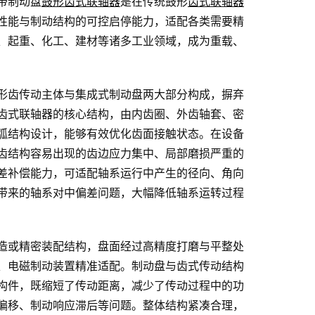
带制动盘
鼓形齿式联轴器
是在传统鼓形
齿式联轴器
性能与制动结构的可控启停能力，适配各类需要精
、起重、化工、建材等诸多工业领域，成为重载、
形齿传动主体与集成式制动盘两大部分构成，摒弃
齿式联轴器的核心结构，由内齿圈、外齿轴套、密
弧结构设计，能够有效优化齿面接触状态。在设备
齿结构容易出现的齿边应力集中、局部磨损严重的
差补偿能力，可适配轴系运行中产生的径向、角向
带来的轴系对中偏差问题，大幅降低轴系运转过程
造或精密装配结构，盘面经过高精度打磨与平整处
、电磁制动装置精准适配。制动盘与齿式传动结构
构件，既缩短了传动距离，减少了传动过程中的功
偏移、制动响应滞后等问题。整体结构紧凑合理，