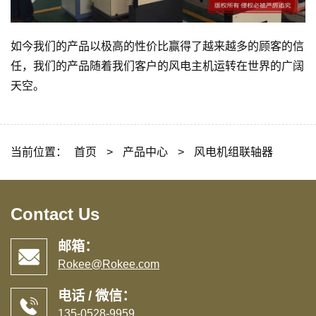
如今我们的产品以极高的性价比赢得了越来越多的顾客的信
任，我们的产品随着我们客户的风电主机运转在世界的广阔
天空。
当前位置：
首页
>
产品中心
>
风电机组联轴器
Contact Us
邮箱：
Rokee@Rokee.com
电话 / 微信：
135-0528-9959