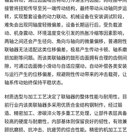
轴套转动，通过齿面啮合将动力传递至内齿圈，再经由中间
接管将扭矩传导至另一端传动结构，最终带动从动轴同步运
转，实现整套设备的动力联动。机械设备在安装调试阶段，
难免会出现同轴度轻微偏差，设备长期运行后，受负载波
动、机身震动、环境温度变化引发的热胀冷缩等因素影响，
两轴之间还会产生径向、角向与轴向的微量偏移，普通刚性
联轴器无法适配这类位移偏差，极易产生传动卡顿、轴系磨
损加剧等问题。而该类联轴器的鼓形齿面拥有合理的齿侧间
隙，可通过齿面微小滑动与自适应摆动，自动补偿各类安装
与运行产生的位移偏差，规避刚性传动带来的冲击载荷，让
轴系传动始终保持平稳状态。
材质选型与加工工艺决定了联轴器的整体性能与耐用性，目
前行业内该类联轴器多采用优质合金结构钢制作，经过锻
造、精密加工、渗碳淬火等多重工艺处理，让部件表层具备
较高的硬度与耐磨性，内部基体则保留良好的韧性，有效兼
顾抗磨损、抗冲击、抗疲劳的综合性能。精密的机加工工艺