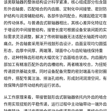
该类联轴器的整体结构设计科学紧凑，核心组成部分包含鼓
形外齿轴套、匹配啮合的内齿圈、定制化中间接管、密封防
护结构与润滑辅助结构，各部件协同配合，构建起稳定可靠
的传动体系。与普通齿式联轴器相比，其核心差异化特征在
于增设的中间接管结构，接管长度可根据设备安装间距的实
际需求灵活调整，解决了传统联轴器无法适配长轴距传动的
痛点。外齿轴套采用渐开线鼓形齿设计，齿面呈现均匀圆弧
形态，齿厚中间厚、两端薄，球面中心与齿轮轴线保持重
合，这种特殊齿形结构大幅优化了齿面啮合状态。内齿圈内
部加工有精准匹配外齿的齿槽结构，两者精准咬合，为扭矩
传递提供基础支撑。同时设备配备完整的密封端盖与密封圈
组件，搭配专属注油、排油孔结构，形成封闭润滑空间，有
效保障内部传动结构的运行状态。
从工作原理来看，带接管鼓形齿式联轴器依托内外齿的啮合
作用实现扭矩的平稳传递，运行过程中主动轴带动一端外齿