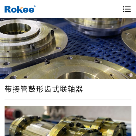
带接管鼓形齿式联轴器