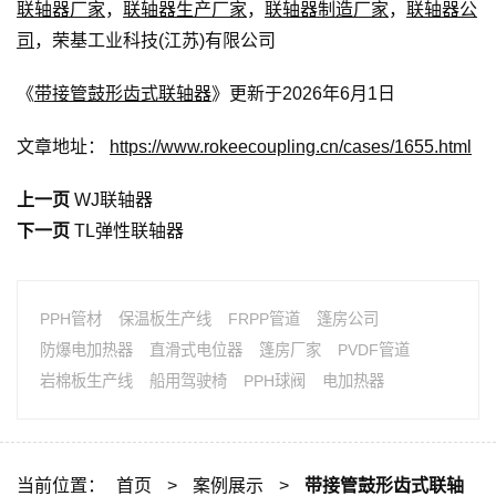
联轴器厂家
，
联轴器生产厂家
，
联轴器制造厂家
，
联轴器公
司
，荣基工业科技(江苏)有限公司
《
带接管鼓形齿式联轴器
》更新于2026年6月1日
文章地址：
https://www.rokeecoupling.cn/cases/1655.html
上一页
WJ联轴器
下一页
TL弹性联轴器
PPH管材
保温板生产线
FRPP管道
篷房公司
防爆电加热器
直滑式电位器
篷房厂家
PVDF管道
岩棉板生产线
船用驾驶椅
PPH球阀
电加热器
当前位置：
首页
>
案例展示
>
带接管鼓形齿式联轴