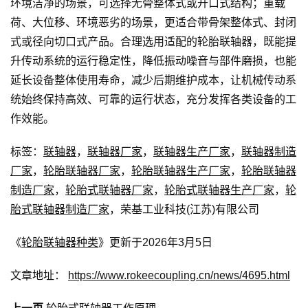
环境洁净的场景，可选择无骨整体式或开口式结构；重载
荷、大位移、环境恶劣的场景，更适合带骨架整体式、封闭
式或径向切口式产品。合理选用适配的轮胎联轴器，既能提
升传动系统的运行稳定性，降低振动噪音与部件磨损，也能
延长设备整体使用寿命，减少后期维护成本，让机械传动系
统始终保持高效、可靠的运行状态，充分发挥各类设备的工
作效能。
标签：
联轴器
，
联轴器厂家
，
联轴器生产厂家
，
联轴器制造
厂家
，
轮胎联轴器厂家
，
轮胎联轴器生产厂家
，
轮胎联轴器
制造厂家
，
轮胎式联轴器厂家
，
轮胎式联轴器生产厂家
，
轮
胎式联轴器制造厂家
，荣基工业科技(江苏)有限公司
《
轮胎联轴器种类
》更新于2026年3月5日
文章地址：
https://www.rokeecoupling.cn/news/4695.html