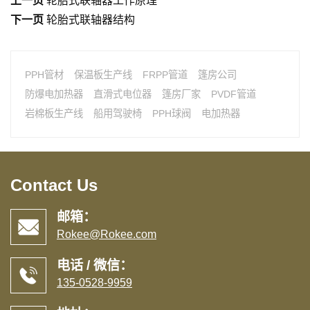
上一页
轮胎式联轴器工作原理
下一页
轮胎式联轴器结构
PPH管材
保温板生产线
FRPP管道
篷房公司
防爆电加热器
直滑式电位器
篷房厂家
PVDF管道
岩棉板生产线
船用驾驶椅
PPH球阀
电加热器
Contact Us
邮箱：
Rokee@Rokee.com
电话 / 微信：
135-0528-9959