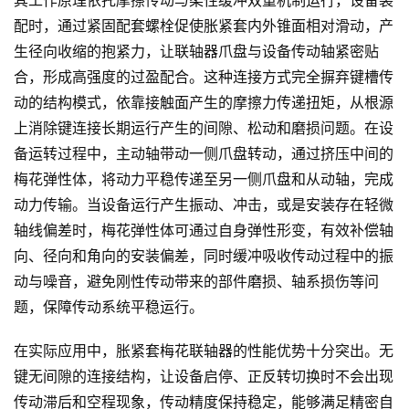
其工作原理依托摩擦传动与柔性缓冲双重机制运行，设备装
配时，通过紧固配套螺栓促使胀紧套内外锥面相对滑动，产
生径向收缩的抱紧力，让联轴器爪盘与设备传动轴紧密贴
合，形成高强度的过盈配合。这种连接方式完全摒弃键槽传
动的结构模式，依靠接触面产生的摩擦力传递扭矩，从根源
上消除键连接长期运行产生的间隙、松动和磨损问题。在设
备运转过程中，主动轴带动一侧爪盘转动，通过挤压中间的
梅花弹性体，将动力平稳传递至另一侧爪盘和从动轴，完成
动力传输。当设备运行产生振动、冲击，或是安装存在轻微
轴线偏差时，梅花弹性体可通过自身弹性形变，有效补偿轴
向、径向和角向的安装偏差，同时缓冲吸收传动过程中的振
动与噪音，避免刚性传动带来的部件磨损、轴系损伤等问
题，保障传动系统平稳运行。
在实际应用中，胀紧套梅花联轴器的性能优势十分突出。无
键无间隙的连接结构，让设备启停、正反转切换时不会出现
传动滞后和空程现象，传动精度保持稳定，能够满足精密自