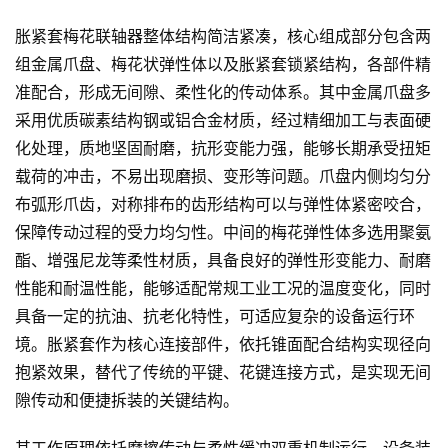
胀紧套梅花联轴器整体结构简洁紧凑，核心组成部分包含两
组金属爪盘、梅花状弹性体以及胀紧套锁紧结构，各部件精
准配合，形成无间隙、柔性化的传动体系。其中金属爪盘多
采用优质碳素结构钢或铝合金材质，经过精细加工与表面硬
化处理，质地坚固耐磨，抗形变能力强，能够长期承受扭矩
载荷的冲击，不易出现磨损、变形等问题。爪盘内侧均匀分
布弧形爪齿，对称排布的齿形结构可以与弹性体紧密咬合，
保障传动过程的受力均匀性。中间的梅花弹性体多选用聚氨
酯、增强尼龙等柔性材质，具备良好的弹性形变能力、耐磨
性能和耐温性能，能够适配常规工业工况的温度变化，同时
具备一定的抗油、抗老化特性，可适应复杂的设备运行环
境。胀紧套作为核心连接部件，依托锥面配合结构实现径向
抱紧效果，替代了传统的平键、花键连接方式，是实现无间
隙传动和便捷拆装的关键结构。