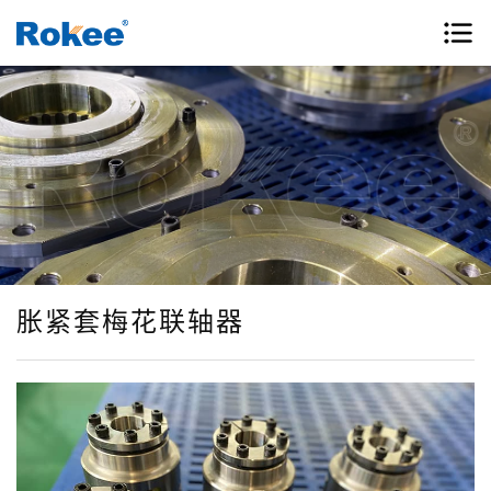
胀紧套梅花联轴器