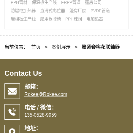
PPH管材
保温板生产线
FRPP管道
篷房公司
防爆电加热器
直滑式电位器
篷房厂家
PVDF管道
岩棉板生产线
船用驾驶椅
PPH球阀
电加热器
当前位置：
首页
>
案例展示
>
胀紧套梅花联轴器
Contact Us
邮箱：
Rokee@Rokee.com
电话 / 微信：
135-0528-9959
地址：