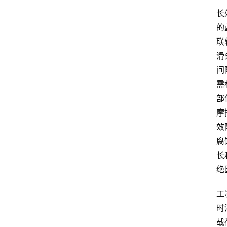
长
的
联
滑
间
需
部
摩
效
腐
长
绝
工
时
载