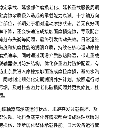
稳定承载、延缓部件磨损老化、延长重载服役周期
避腐蚀杂质侵入造成的承载能力衰减。十字轴万向
合部位，长期处于相对运动摩擦状态，若无良好润
率下降，还会快速造成接触面磨损烧蚀，导致配合
荷分布失衡等问题，最终引发传动失效。日常运维
黏度和抗磨性能的润滑介质，持续在核心运动摩擦
磨损速率，同时通过润滑介质散热降温，带走重载
联轴器密封防护结构，优化多重密封防护配置，有
防止杂质进入摩擦接触面造成磨粒磨损，避免水汽
。同时制定规范化定期润滑养护计划，按照运行时
污垢，及时排查密封老化破损问题并更换修复，杜
题。
向联轴器高承载运行状态、规避突发过载损坏、及
况波动、物料负载变化等情况都会造成联轴器瞬时
劳损伤，逐步弱化整体承载性能。日常设备运行管