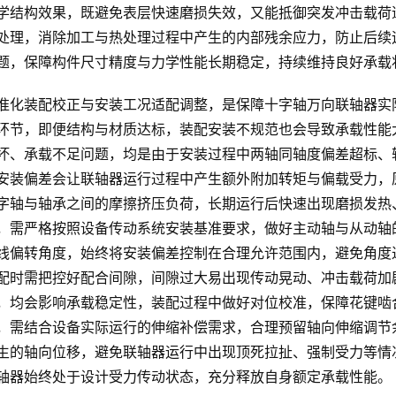
学结构效果，既避免表层快速磨损失效，又能抵御突发冲击载荷
处理，消除加工与热处理过程中产生的内部残余应力，防止后续
题，保障构件尺寸精度与力学性能长期稳定，持续维持良好承载
准化装配校正与安装工况适配调整，是保障十字轴万向联轴器实
环节，即便结构与材质达标，装配安装不规范也会导致承载性能
坏、承载不足问题，均是由于安装过程中两轴同轴度偏差超标、
安装偏差会让联轴器运行过程中产生额外附加转矩与偏载受力，
字轴与轴承之间的摩擦挤压负荷，长期运行后快速出现磨损发热
，需严格按照设备传动系统安装基准要求，做好主动轴与从动轴
线偏转角度，始终将安装偏差控制在合理允许范围内，避免角度
配时需把控好配合间隙，间隙过大易出现传动晃动、冲击载荷加
，均会影响承载稳定性，装配过程中做好对位校准，保障花键啮
，需结合设备实际运行的伸缩补偿需求，合理预留轴向伸缩调节
生的轴向位移，避免联轴器运行中出现顶死拉扯、强制受力等情
轴器始终处于设计受力传动状态，充分释放自身额定承载性能。