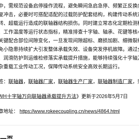
中，需规范设备启停操作流程，避免瞬间急启急停、频繁正反换
复冲击，必要时可搭配适配的过载防护配套结构，构建传动系统
转、超载运行造成的联轴器结构损伤。同时建立常态化定期检测
、工作温度等运行状态指标，精准排查十字轴、轴承、花键等核
关键配合部位间隙变化，一旦发现间隙超标、磨损加剧、细微裂
免小隐患持续扩大引发整体承载失效、设备突发停机故障。通过
、润滑防护到运维检修落实承载提升措施，能够持续强化十字轴
杂重载工业传动工况，保障传动系统安全高效长期运行。
签：
联轴器
，
联轴器厂家
，
联轴器生产厂家
，
联轴器制造厂家
，
WH十字轴万向联轴器承载提升方法
》更新于2026年5月7日
章地址：
https://www.rokeecoupling.cn/news/4864.html
一页