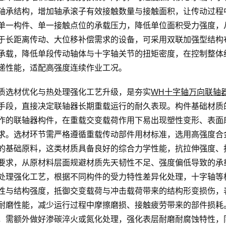
轴承结构，增加轴承滚子有效接触数量与接触面积，让传动过程
单一构件、单一接触点位的承载压力，降低单位面积受力强度，
于长距离传动、大位移补偿需求的设备，可采用双联加强型结构
承载，降低单段传动轴体与十字轴关节的扭矩密度，在控制整体
递性能，适配高强度连续作业工况。
质选材优化与热处理强化工艺升级，是夯实
WH十字轴万向联轴
手段，直接决定联轴器长期重载运行的耐久表现。构件基础材质
作的联轴器构件，在重载交变载荷作用下易出现塑性变形、表面
求。选材环节需严格遵循重载传动部件用材标准，选用高强度合
的基础原料，这类材质具备良好的综合力学性能，抗拉伸强度、
要求，从原材料层面规避材质先天韧性不足、强度偏低导致的承
处理强化工艺，根据不同构件的受力特性差异化处理，十字轴等
性与结构强度，抵御交变载荷与冲击载荷带来的结构形变损伤，
耐磨性能，减少运行过程中摩擦磨损、接触疲劳带来的部件损耗
，需额外做好渗碳淬火或氮化处理，强化表层耐磨耐腐蚀特性，