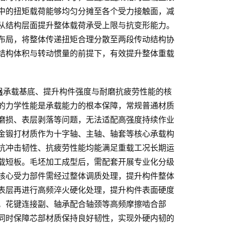
中的扭矩载荷能够均匀分摊至各个受力接触面，减
从结构层面提升整体载荷承受上限与抗变形能力。
布局，将整体传递扭矩合理分散至两段传动结构协
结构体积与转动惯量的前提下，有效提升整体重载
器
承载基底、提升构件强度与耐磨抗疲劳性能的核
的力学性能是承载能力的根本保障，常规普通材质
磨损、表层剥落等问题，无法适配高强度持续作业
金锻打材质作为十字轴、主轴、轴套等核心承载构
抗冲击韧性、抗疲劳性能均能满足重载工况长期运
载短板。毛坯加工成型后，需配套开展专业化分级
核心受力部件需经过整体调质处理，提升构件整体
表层再进行高频淬火硬化处理，提升构件表面硬度
。花键连接副、轴承配合轴颈等高频摩擦啮合部
同时保障芯部材质保持良好韧性，实现外硬内韧的