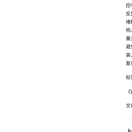
控
反
堵
响
量
避
装
复
标
《
文
上