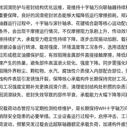
效润滑防护与密封结构优化运维，是维持十字轴万向联轴器持续
重要保障，良好的润滑密封状态能够大幅降低运行摩擦损耗，规
轴器运行过程中，十字轴与滚针轴承、花键啮合副等核心运动配
条件，会出现干摩擦运行情况，不仅摩擦阻力急剧上升、传动效
隙持续扩大，承载受力稳定性持续下降，逐步出现振动加剧、载
根据设备运行转速、载荷强度、环境温度等工况条件，选用适配
位形成稳定油膜保护层，有效阻隔金属部件直接接触摩擦，降低
擦产生的热量，避免部件高温退火软化、强度下降。同步需强化
阻隔外界粉尘、颗粒物、水汽、腐蚀性介质侵入内部配合部位，
蚀构件表层引发锈蚀开裂，保障核心承载构件长期保持完好工况
和工况强度定期补充更换润滑介质，清理密封结构处积攒的杂质
因润滑缺失、密封失效导致的部件早衰、承载能力大幅下降等问
况载荷动态管控与定期检测检修维护，是长期保持WH十字轴万
消除安全隐患的必要举措。工业设备运行过程中，启停冲击、工
荷波动，频繁突发过载会远超联轴器额定承载负荷，加速构件疲