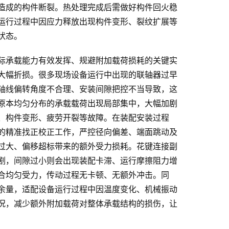
造成的构件断裂。热处理完成后需做好构件回火稳
运行过程中因应力释放出现构件变形、裂纹扩展等
状态。
际承载能力有效发挥、规避附加载荷损耗的关键实
大幅折损。很多现场设备运行中出现的联轴器过早
轴线偏转角度不合理、安装间隙把控不当导致，这
原本均匀分布的承载载荷出现局部集中，大幅加剧
、构件变形、疲劳开裂等故障。在装配安装过程
的精准找正校正工作，严控径向偏差、端面跳动及
过大、偏移超标带来的额外受力损耗。花键连接副
剧，间隙过小则会出现装配卡滞、运行摩擦阻力增
合均匀受力，传动过程无卡顿、无额外冲击。同
余量，适配设备运行过程中因温度变化、机械振动
况，减少额外附加载荷对整体承载结构的损伤，让