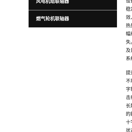
设
风电机组联轴器
稳
效
燃气轮机联轴器
热
幅
失
及
系
提
不
字
击
长
的
十
状