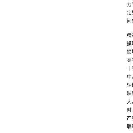
力
定
问
精
操
损
类
十
中
轴
装
大
时
产
联