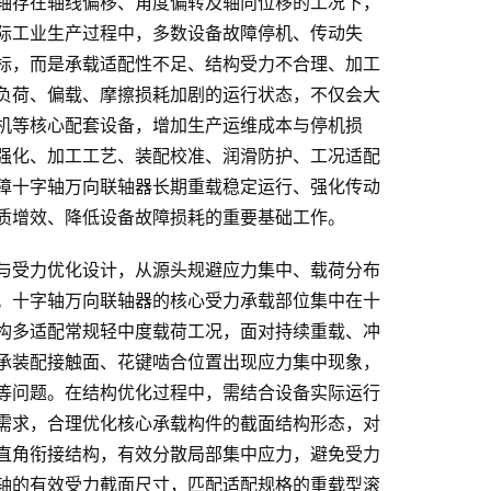
轴存在轴线偏移、角度偏转及轴向位移的工况下，
际工业生产过程中，多数设备故障停机、传动失
标，而是承载适配性不足、结构受力不合理、加工
负荷、偏载、摩擦损耗加剧的运行状态，不仅会大
机等核心配套设备，增加生产运维成本与停机损
强化、加工工艺、装配校准、润滑防护、工况适配
障十字轴万向联轴器长期重载稳定运行、强化传动
质增效、降低设备故障损耗的重要基础工作。
与受力优化设计，从源头规避应力集中、载荷分布
。十字轴万向联轴器的核心受力承载部位集中在十
构多适配常规轻中度载荷工况，面对持续重载、冲
承装配接触面、花键啮合位置出现应力集中现象，
等问题。在结构优化过程中，需结合设备实际运行
需求，合理优化核心承载构件的截面结构形态，对
直角衔接结构，有效分散局部集中应力，避免受力
轴的有效受力截面尺寸，匹配适配规格的重载型滚