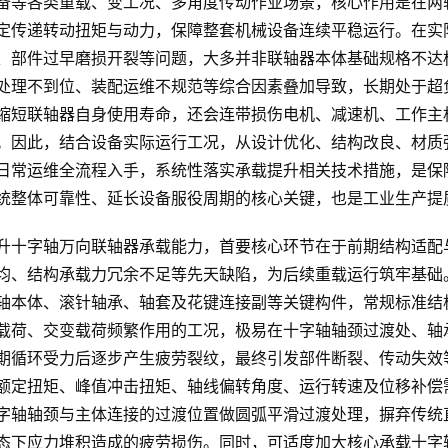
备等各类重载、变工况、多角度传动作业场景，核心作用是在两
定传递转动扭矩与动力，保障整套机械设备连续平稳运行。在实
、部件过早磨损开裂等问题，大多并非联轴器本体基础规格不达
处理不到位、装配运维不规范等综合因素叠加导致，长期处于超
缩短联轴器自身使用寿命，还会连带损伤电机、减速机、工作主
。因此，结合设备实际运行工况，从设计优化、结构改良、材质
日常运维全流程入手，系统性落实承载提升相关技术措施，是保
统整体可靠性、延长设备服役周期的核心关键，也是工业生产提
升十字轴万向联轴器承载能力，首要核心环节在于前期结构适配
均、结构承载力冗余不足等先天缺陷，为后续重载运行筑牢基础
轴本体、滚针轴承、轴套及花键连接副等关键构件，常规标准结
载荷、交变载荷频繁作用的工况，极易在十字轴轴颈过渡处、轴
期循环受力后逐步产生疲劳裂纹，最终引发部件断裂、传动失效
额定扭矩、峰值冲击扭矩、轴线偏转角度、运行转速及位移补偿
字轴轴颈与主体连接的过渡位置做圆弧平滑过渡处理，摒弃传统
态下应力堆积造成的疲劳损伤。同时，可适度加大核心承载十字