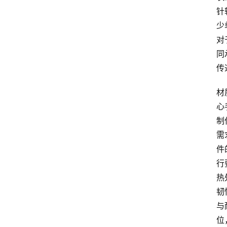
针
少
对
同
传
材
心
制
需
件
行
热
韧
与
位