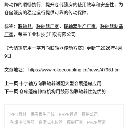
降动作的顺畅执行，提升仓储篷房的使用效率和安全性，为
仓储篷房的稳定运行提供可靠的传动保障。
标签：
联轴器
，
联轴器厂家
，
联轴器生产厂家
，
联轴器制造
厂家
，荣基工业科技(江苏)有限公司
《
仓储篷房用十字万向联轴器传动方案
》更新于2026年4月
9日
文章地址：
https://www.rokeecoupling.cn/news/4796.html
上一页
十字轴万向联轴器适配大型会展篷房应用
下一页
仓库篷房伸缩机构用鼓形齿联轴器性能优势
PPH管材
保温板生产线
FRPP管道
篷房公司
防爆电加热器
直滑式电位器
篷房厂家
PVDF管道