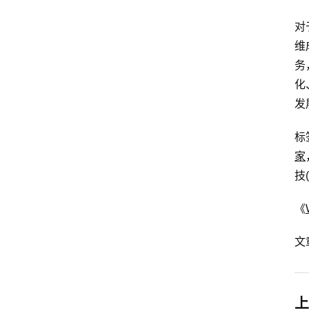
对
维
务
化
发
标
家
技
《
文
上