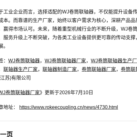
于工业企业而言，选择适配的WJ卷筒联轴器，不仅能提升设备
成本。而靠谱的生产厂家，始终以客户需求为核心，深耕产品品
，赢得市场认可。未来，随着重型机械行业的不断升级，WJ卷
、服务升级上不断突破，为各类工业设备提供更可靠的传动支撑
展。
签：
WJ卷筒联轴器
，
WJ卷筒联轴器厂家
，
WJ卷筒联轴器生产
，
联轴器生产厂家
，
联轴器制造厂家
，
卷筒联轴器厂家
，
卷筒联
(江苏)有限公司
WJ卷筒联轴器厂家
》更新于2026年7月10日
章地址：
https://www.rokeecoupling.cn/news/4730.html
一页