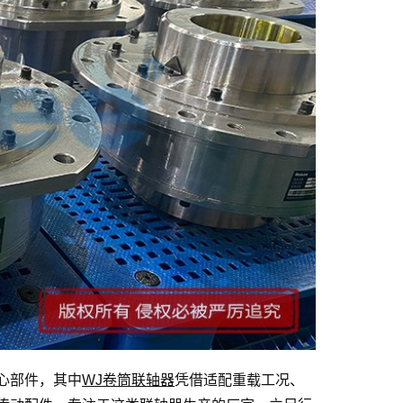
心部件，其中
WJ卷筒联轴器
凭借适配重载工况、