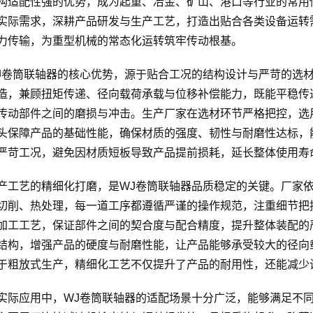
构适配性强的优势，成为起重、冶金、矿山、港口等行业的常用
实际需求，深耕产品研发与生产工艺，打造出贴合各类设备运转
力传输，为重型机械的常态化运转筑牢传动根基。
J卷筒联轴器的核心优势，源于贴合工况的结构设计与严苛的选
造，兼顾扭矩传递、径向载荷承载与位移补偿能力，既能平稳传
传动部件之间的磨损与冲击。生产厂家在选材环节严格把控，选
头保障产品的基础性能，确保材质的强度、韧性与耐磨性达标，
严苛工况，避免因材质短板导致产品提前损耗，延长整体使用寿
产工艺的精细化打磨，是WJ卷筒联轴器品质稳定的关键。厂家
切削、热处理，每一道工序都遵循严谨的操作规范，注重细节把
加工工艺，保证部件之间的契合度与配合精度，提升整体装配的
结构，增强产品的硬度与耐磨性能，让产品能够承受较大的径向
于粗放式生产，精细化工艺不仅提升了产品的耐用性，还能减少
实际应用中，WJ卷筒联轴器的适配场景十分广泛，能够满足不