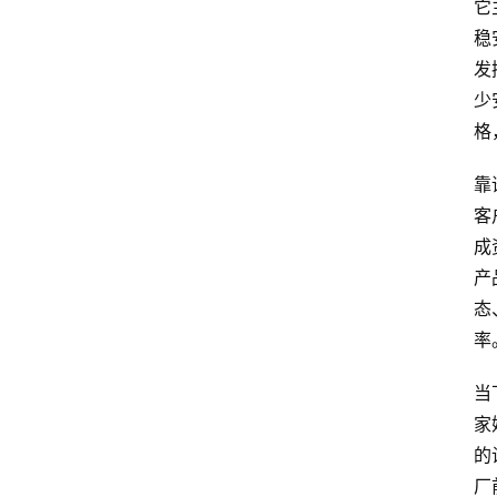
它
稳
发
少
格
靠
客
成
产
态
率
当
家
的
厂