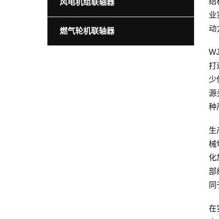
结
风电机组联轴器
业
动
燃气轮机联轴器
W
打
少
源
种
生
械
化
部
同
在