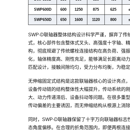
SWP600D
600
1250
875
625
SWP650D
650
1600
1120
800
SWP-D联轴器整体结构设计科学严谨，摒弃了
式，核心部件包含整体式叉头、高强度十字轴、
构，彻底规避了传统螺栓连接结构在高负荷、强
化，轴体精度高、刚性充足，能够满足长距离动
匹配设计，接触间隙均匀，受力分布均衡，为稳
无伸缩固定式结构是这款联轴器核心的设计亮点
设备传动链的结构整体性大幅提升，传动系统的
大、动力传递滞后、设备抖动等问题。在很多重
传动偏差的主要诱因，而无伸缩结构从根源上消
同时，SWP-D联轴器保留了十字
万向联轴器
标志
态角度偏移。在合理的折角范围内，即便两根连