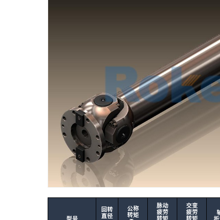
脉动
交变
公称
回转
疲劳
疲劳
转矩
直径
转矩
转矩
型号
折