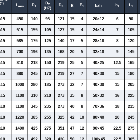
D
(°)
2
L
D
D
E
h
L
E
bxh
min
1
3
1
1
1
(H7)
≤15
450
140
95
121
15
4
20×12
6
90
≤15
515
155
105
127
15
4
24×14
7
105
≤15
585
175
125
140
17
5
28×16
8
120
≤15
700
196
135
168
20
5
32×18
9
145
≤15
810
218
150
219
25
5
40×25
12.5
165
≤15
880
245
170
219
27
7
40×30
15
180
≤15
1000
280
185
273
32
7
40×30
15
205
≤15
1100
310
210
273
35
8
50×32
16
225
≤10
1100
345
235
273
40
8
70×36
18
215
≤10
1220
385
255
325
42
10
80×40
20
245
≤10
1400
425
275
351
47
12
90×45
22.5
275
≤10
1520
492
320
426
50
12
100×45
22.5
305