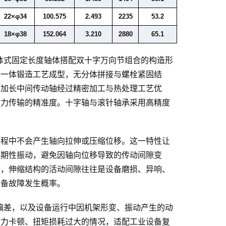
22×φ34
100.575
2.493
2235
53.2
18×φ38
152.064
3.210
2880
65.1
体式固定长度轴体搭配双十字万向节组合的构造形
用一体锻造工艺成型，无分体拼接与螺栓紧固结
。加长中间传动轴经过精密加工与热处理工艺优
动力传输的精准度。十字轴与滚针轴承采用高精度
过程中不会产生轴向拉伸或压缩位移。这一特性让
周期性振动，避免因轴向位移导致的传动间隙变
度，伸缩结构的活动间隙往往是设备磨损、异响、
设备故障发生概率。
偏差，以及设备运行中因机架形变、振动产生的动
动力卡顿、扭矩损耗过大的情况，适配工业设备复