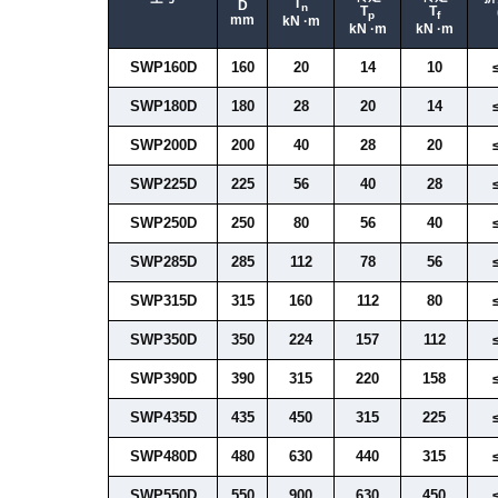
T
D
n
T
T
p
f
mm
kN ·m
kN ·m
kN ·m
SWP160D
160
20
14
10
SWP180D
180
28
20
14
SWP200D
200
40
28
20
SWP225D
225
56
40
28
SWP250D
250
80
56
40
SWP285D
285
112
78
56
SWP315D
315
160
112
80
SWP350D
350
224
157
112
SWP390D
390
315
220
158
SWP435D
435
450
315
225
SWP480D
480
630
440
315
SWP550D
550
900
630
450