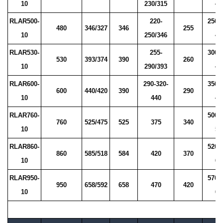
10
230/315
41
RLAR500-
220-
250/
480
346/327
346
255
10
250/346
41
RLAR530-
255-
300/
530
393/374
390
260
10
290/393
41
RLAR600-
290-320-
350/
600
440/420
390
290
10
440
47
RLAR760-
500/
760
525/475
525
375
340
10
52
RLAR860-
520/
860
585/518
584
420
370
10
60
RLAR950-
570/
950
658/592
658
470
420
10
62