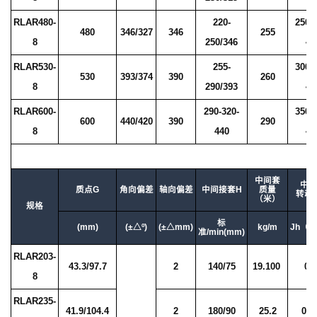
RLAR480-
220-
250/
480
346/327
346
255
8
250/346
41
RLAR530-
255-
300/
530
393/374
390
260
8
290/393
41
RLAR600-
290-320-
350/
600
440/420
390
290
8
440
47
中间套
中间
质点G
角向偏差
轴向偏差
中间接套H
质量
转动
（米）
规格
标
(mm)
(±△º)
(±△mm)
kg/m
Jh（Kg
准/min(mm)
RLAR203-
43.3/97.7
2
140/75
19.100
0.
8
RLAR235-
41.9/104.4
2
180/90
25.2
0.1