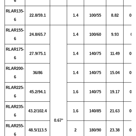
6
RLAR135-
22.8/59.1
1.4
100/55
8.82
0.0
6
RLAR155-
24.8/65.7
1.4
100/60
9.93
0.
6
RLAR175-
27.9/75.1
1.4
140/75
11.49
0.0
6
RLAR200-
36/86
1.4
140/75
15.04
0.0
6
RLAR225-
45.2/94.1
1.6
140/75
19.17
0.1
6
RLAR235-
43.2/102.4
1.6
140/85
21.63
0.1
6
0.67°
RLAR255-
48.5/113.5
2
180/90
23.38
0.1
6