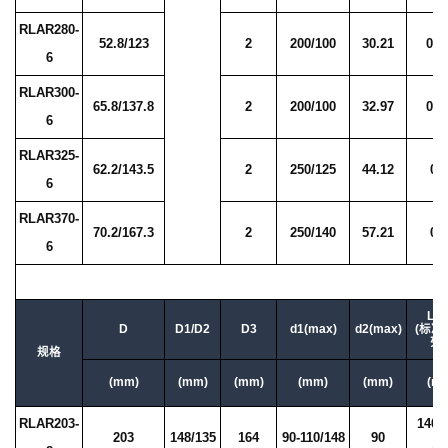
RLAR280-
52.8/123
2
200/100
30.21
0.2
6
RLAR300-
65.8/137.8
2
200/100
32.97
0.3
6
RLAR325-
62.2/143.5
2
250/125
44.12
0.
6
RLAR370-
70.2/167.3
2
250/140
57.21
0.
6
L2/
D
D1/D2
D3
d1(max)
d2(max)
(标准
列
规格
(mm)
(mm)
(mm)
(mm)
(mm)
(m
RLAR203-
140/
203
148/135
164
90-110/148
90