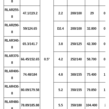
8
RLAR255-
47.1/119.2
2.2
200/100
29
0.1
8
RLAR290-
59/124.65
D2.4
200/100
32.800
0.3
8
RLAR340-
65.3/141.7
3.8
250/125
42.300
0.6
8
RLAR370-
66.45/152.65
0.5°
4.2
252/140
58.700
0.8
8
RLAR400-
74.48/184
4.8
300/155
75.400
1.1
8
RLAR430-
80.09/179.58
5.2
350/155
79.850
1.5
8
RLAR480-
78.89/185.88
5.5
350/180
104.400
2.
8