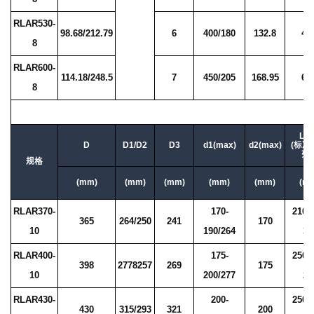
RLAR530-
98.68/212.79
6
400/180
132.8
4.
8
RLAR600-
114.18/248.5
7
450/205
168.95
6.
8
L2/
D
D1/D2
D3
d1(max)
d2(max)
(标准
列
规格
(mm)
(mm)
(mm)
(mm)
(mm)
(m
RLAR370-
170-
210/
365
264/250
241
170
10
190/264
30
RLAR400-
175-
250/
398
2778257
269
175
10
200/277
25
RLAR430-
200-
250/
430
315/293
321
200