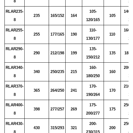
8
21
RLAR235-
105-
140/
235
165/152
164
105
8
120/165
21
RLAR255-
110-
160/
255
177/165
190
110
8
130/177
25
RLAR290-
135-
290
212/198
199
135
180/
8
150/212
RLAR340-
160-
200/
340
250/235
215
160
8
180/250
30
RLAR370-
170-
210/
365
264/250
241
170
8
190/264
30
RLAR400-
175-
250/
398
277/257
269
175
8
200/277
25
RLAR430-
200-
250/
430
315/293
321
200
8
230/315
41