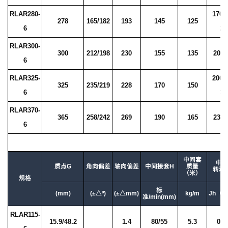
RLAR280-
170/
278
165/182
193
145
125
6
25
RLAR300-
300
212/198
230
155
135
200/
6
RLAR325-
200/
325
235/219
228
170
150
6
30
RLAR370-
365
258/242
269
190
165
230/
6
中间套
中间
质点G
角向偏差
轴向偏差
中间接套H
质量
转动
（米）
规格
标
(mm)
(±△º)
(±△mm)
kg/m
Jh（Kg
准/min(mm)
RLAR115-
15.9/48.2
1.4
80/55
5.3
0.0