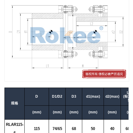
L2/
D
D1/D2
D3
d1(max)
d2(max)
(标准
列
规格
(mm)
(mm)
(mm)
(mm)
(mm)
(m
RLAR115-
115
74/65
68
50
40
60/
6