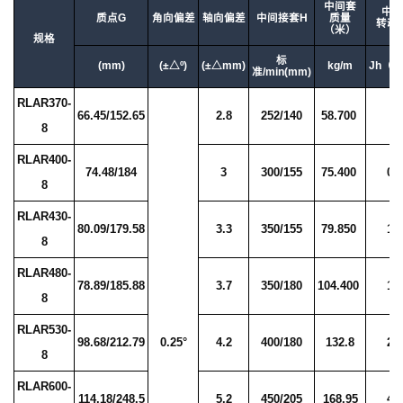
中间套
中间
质点G
角向偏差
轴向偏差
中间接套H
质量
转动
（米）
规格
标
(mm)
(±△º)
(±△mm)
kg/m
Jh（Kg
准/min(mm)
RLAR370-
66.45/152.65
2.8
252/140
58.700
0.
8
RLAR400-
74.48/184
3
300/155
75.400
0.
8
RLAR430-
80.09/179.58
3.3
350/155
79.850
1.
8
RLAR480-
78.89/185.88
3.7
350/180
104.400
1.
8
RLAR530-
98.68/212.79
0.25°
4.2
400/180
132.8
2.
8
RLAR600-
114.18/248.5
5.2
450/205
168.95
4.