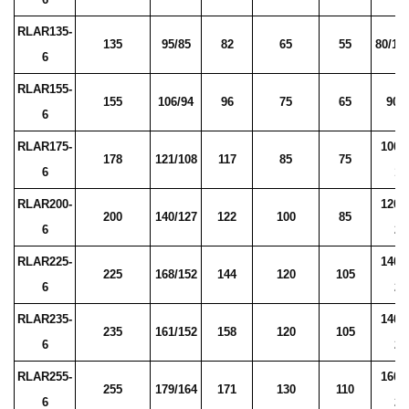
RLAR135-
135
95/85
82
65
55
80/11
6
RLAR155-
155
106/94
96
75
65
90/
6
RLAR175-
100/
178
121/108
117
85
75
6
17
RLAR200-
120/
200
140/127
122
100
85
6
21
RLAR225-
140/
225
168/152
144
120
105
6
21
RLAR235-
140/
235
161/152
158
120
105
6
21
RLAR255-
160/
255
179/164
171
130
110
6
25